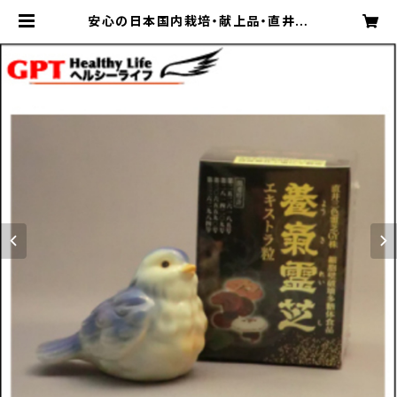
安心の日本国内栽培・献上品・直井霊
芝GY株使用・養気霊芝エキストラ粒・
パワフル健康食品 | gpt