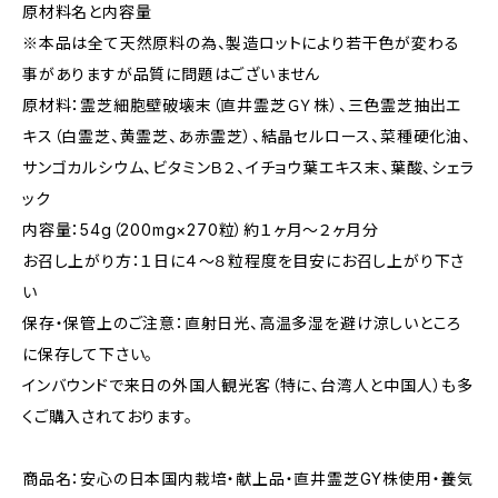
原材料名と内容量
※本品は全て天然原料の為、製造ロットにより若干色が変わる
事がありますが品質に問題はございません
原材料：霊芝細胞壁破壊末（直井霊芝ＧＹ株）、三色霊芝抽出エ
キス（白霊芝、黄霊芝、あ赤霊芝）、結晶セルロース、菜種硬化油、
サンゴカルシウム、ビタミンＢ２、イチョウ葉エキス末、葉酸、シェラ
ック
内容量：54g（200mg×270粒）約１ヶ月～２ヶ月分
お召し上がり方：１日に４～８粒程度を目安にお召し上がり下さ
い
保存・保管上のご注意：直射日光、高温多湿を避け涼しいところ
に保存して下さい。
インバウンドで来日の外国人観光客（特に、台湾人と中国人）も多
くご購入されております。
商品名：安心の日本国内栽培・献上品・直井霊芝GY株使用・養気