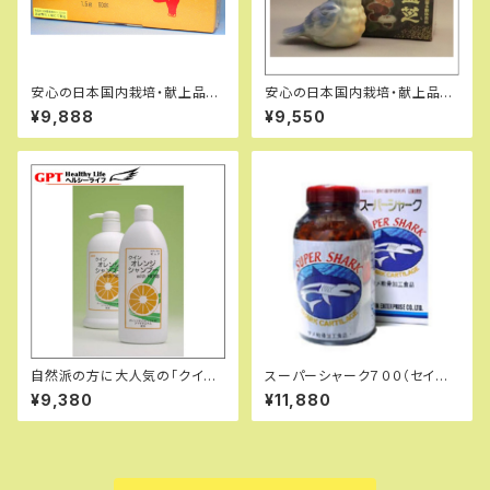
安心の日本国内栽培・献上品直
安心の日本国内栽培・献上品・
井霊芝GY株・養気霊芝純末日
直井霊芝GY株使用・養気霊芝
¥9,888
¥9,550
本製（箱開封してレターパックラ
エキストラ粒・パワフル健康食品
イト送料550円）
自然派の方に大人気の「クイン
スーパーシャーク７００（セイシ
オレンジシャンプー1000ｍｌ」
ン企業）（送料金額は沖縄県を除
¥9,380
¥11,880
お得サイズ
く）