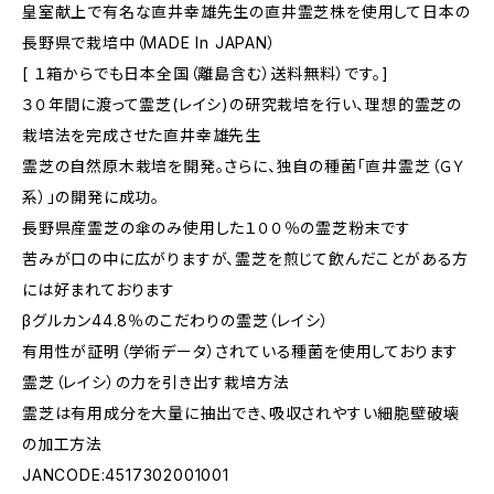
皇室献上で有名な直井幸雄先生の直井霊芝株を使用して日本の
長野県で栽培中（MADE In JAPAN）
[ １箱からでも日本全国（離島含む）送料無料）です。]
３０年間に渡って霊芝(レイシ)の研究栽培を行い、理想的霊芝の
栽培法を完成させた直井幸雄先生
霊芝の自然原木栽培を開発。さらに、独自の種菌「直井霊芝（ＧＹ
系）」の開発に成功。
長野県産霊芝の傘のみ使用した１００％の霊芝粉末です
苦みが口の中に広がりますが、霊芝を煎じて飲んだことがある方
には好まれております
βグルカン44.8％のこだわりの霊芝（レイシ）
有用性が証明（学術データ）されている種菌を使用しております
霊芝（レイシ）の力を引き出す栽培方法
霊芝は有用成分を大量に抽出でき、吸収されやすい細胞壁破壊
の加工方法
JANCODE:4517302001001