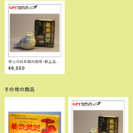
安心の日本国内栽培・献上品・
直井霊芝GY株使用・養気霊芝
¥9,550
エキストラ粒・パワフル健康食品
その他の商品